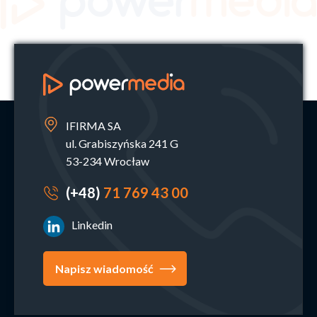
IFIRMA SA
ul. Grabiszyńska 241 G
53-234 Wrocław
(+48)
71 769 43 00
Linkedin
Napisz wiadomość