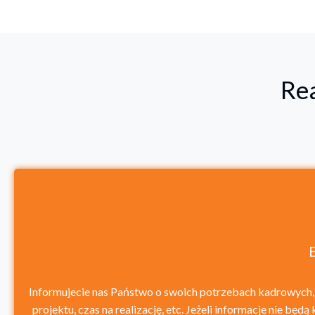
Rea
Informujecie nas Państwo o swoich potrzebach kadrowych, 
projektu, czas na realizację, etc. Jeżeli informacje nie