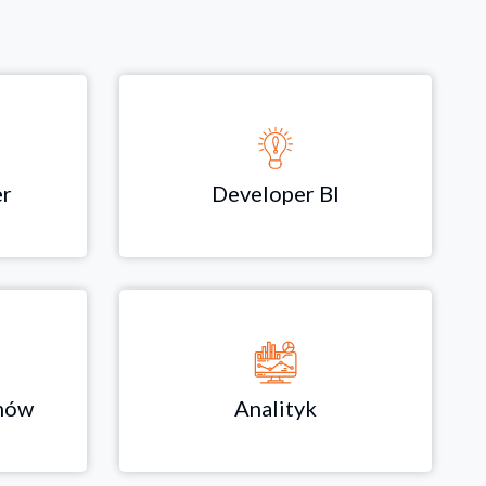
er
Developer BI
emów
Analityk