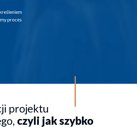
kreśleniem
imy proces
ji projektu
ego,
czyli jak szybko