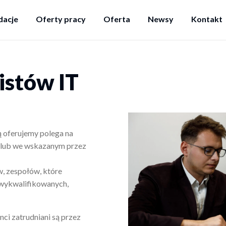
acje
Oferty pracy
Oferta
Newsy
Kontakt
istów IT
ą oferujemy polega na
ta lub we wskazanym przez
w, zespołów, które
 wykwalifikowanych,
ci zatrudniani są przez