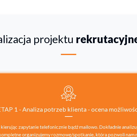
lizacja projektu
rekrutacyjn
ETAP 1 - Analiza potrzeb klienta - ocena możliwośc
kierując zapytanie telefonicznie bądź mailowo. Dokładnie analiz
 będą kompletne organizujemy rozmowę/spotkanie, która pozwoli na