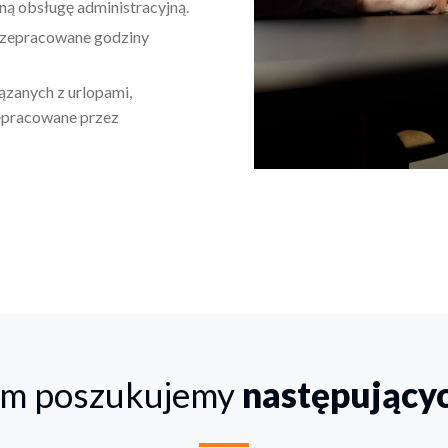
ną obsługę administracyjną.
przepracowane godziny
ązanych z urlopami,
zepracowane przez
łym poszukujemy
następującyc