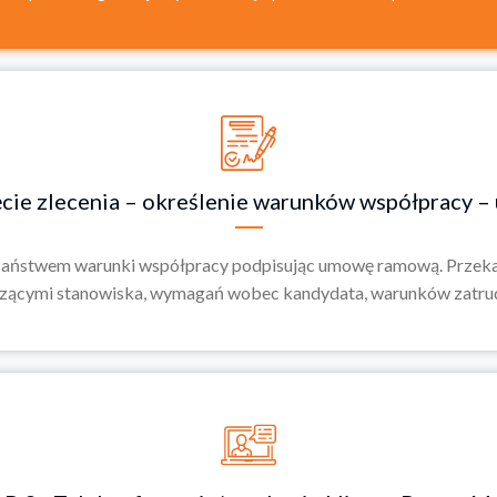
ęcie zlecenia – określenie warunków współpracy
z Państwem warunki współpracy podpisując umowę ramową. Przek
czącymi stanowiska, wymagań wobec kandydata, warunków zatrud