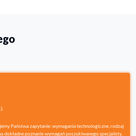
ego
i
ujemy Państwa zapytanie: wymagania technologiczne, rodzaj
m na dokładne poznanie wymagań poszukiwanego specjalisty.