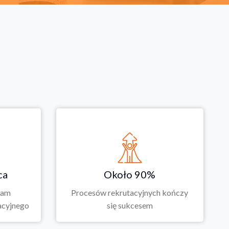
ca
Około 90%
nam
Procesów rekrutacyjnych kończy
acyjnego
się sukcesem