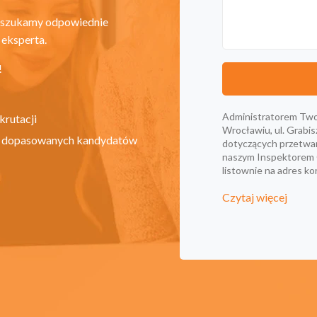
wyszukamy odpowiednie
 eksperta.
!
Administratorem Two
krutacji
Wrocławiu, ul. Grab
ie dopasowanych kandydatów
dotyczących przetwa
naszym Inspektorem
listownie na adres k
Czytaj więcej