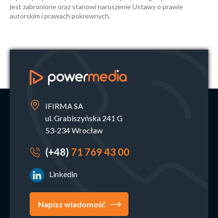
jest zabronione oraz stanowi naruszenie Ustawy o prawie
autorskim i prawach pokrewnych.
IFIRMA SA
ul. Grabiszyńska 241 G
53-234 Wrocław
(+48)
71 769 43 00
Linkedin
Napisz wiadomość