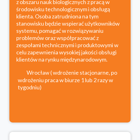
z obszaru nauk biologicznych z pracą w
środowisku technologicznym i obsługą
klienta. Osoba zatrudniona na tym
stanowisku będzie wspierać użytkowników
systemu, pomagać w rozwiązywaniu
problemów oraz współpracować z
zespołami technicznymi i produktowymi w
celu zapewnienia wysokiej jakości obsługi
klientów na rynku międzynarodowym.
Wrocław ( wdrożenie stacjonarne, po
wdrożeniu praca w biurze 1 lub 2 razy w
tygodniu)