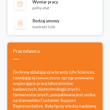
Wymiar pracy
pełny etat
Rodzaj umowy
kontrakt b2b
Pracodawca
Do firmy działającej w branży Life Sciences,
rozwijającej nowoczesne oprogramowanie
wspierające pracę laboratoriów
badawczych, biotechnologicznych i
farmaceutycznych, poszukiwana jest osoba
na stanowisko Customer Support
Representative. Rola łączy wiedzę naukową