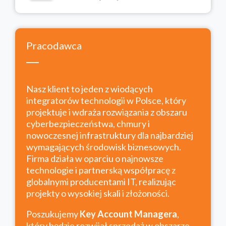
Pracodawca
Nasz klient to jeden z wiodących
integratorów technologii w Polsce, który
projektuje i wdraża rozwiązania z obszaru
cyberbezpieczeństwa, chmury i
nowoczesnej infrastruktury dla najbardziej
wymagających środowisk biznesowych.
Firma działa w oparciu o najnowsze
technologie i partnerską współpracę z
globalnymi producentami IT, realizując
projekty o wysokiej skali i złożoności.
Poszukujemy
Key Account Managera
,
który będzie rozwijał sprzedaż w obszarze