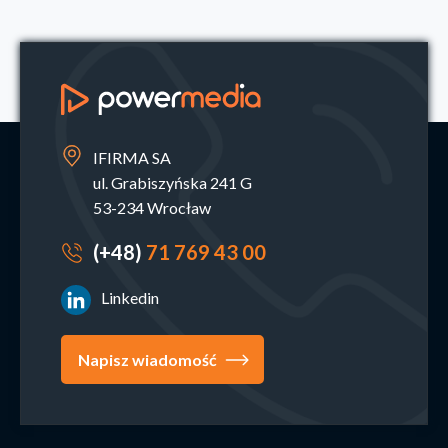
IFIRMA SA
ul. Grabiszyńska 241 G
53-234 Wrocław
(+48)
71 769 43 00
Linkedin
Napisz wiadomość