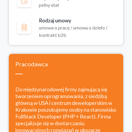
pełny etat
Rodzaj umowy
umowa o pracę / umowa o dzieło /
kontrakt b2b
Pracodawca
Do międzynarodowej firmy zajmującą się
tworzeniem oprogramowania, z siedzibą
główną w USA i centrum deweloperskim w
Krakowie poszukujemy osoby na stanowisko
FullStack Developer (PHP + React). Firma
specjalizuje się w dostarczaniu
innowacyjnych rozwiązań w obszarze