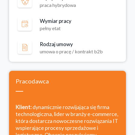
praca hybrydowa
Wymiar pracy
pełny etat
Rodzaj umowy
umowa o pracę / kontrakt b2b
Pracodawca
Klient:
dynamicznie rozwijająca się firma
technologiczna, lider w branży e-commerce,
która dostarcza nowoczesne rozwiązania IT
wspierające procesy sprzedażowe i
logistyczne. Obecnie poszukujemy