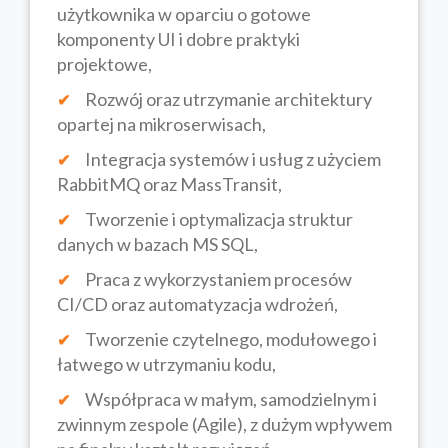
użytkownika w oparciu o gotowe
komponenty UI i dobre praktyki
projektowe,
Rozwój oraz utrzymanie architektury
opartej na mikroserwisach,
Integracja systemów i usług z użyciem
RabbitMQ oraz MassTransit,
Tworzenie i optymalizacja struktur
danych w bazach MS SQL,
Praca z wykorzystaniem procesów
CI/CD oraz automatyzacja wdrożeń,
Tworzenie czytelnego, modułowego i
łatwego w utrzymaniu kodu,
Współpraca w małym, samodzielnym i
zwinnym zespole (Agile), z dużym wpływem