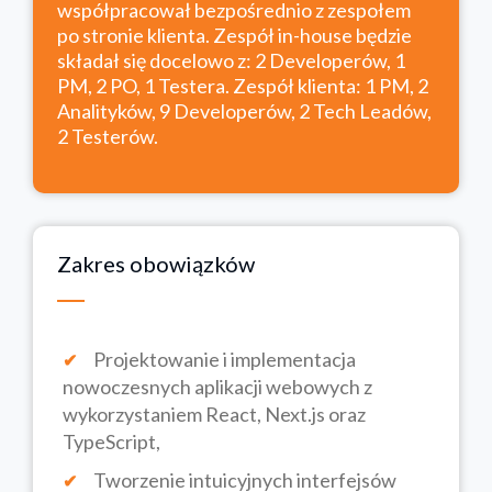
współpracował bezpośrednio z zespołem
po stronie klienta. Zespół in-house będzie
składał się docelowo z: 2 Developerów, 1
PM, 2 PO, 1 Testera. Zespół klienta: 1 PM, 2
Analityków, 9 Developerów, 2 Tech Leadów,
2 Testerów.
Zakres obowiązków
Projektowanie i implementacja
nowoczesnych aplikacji webowych z
wykorzystaniem React, Next.js oraz
TypeScript,
Tworzenie intuicyjnych interfejsów