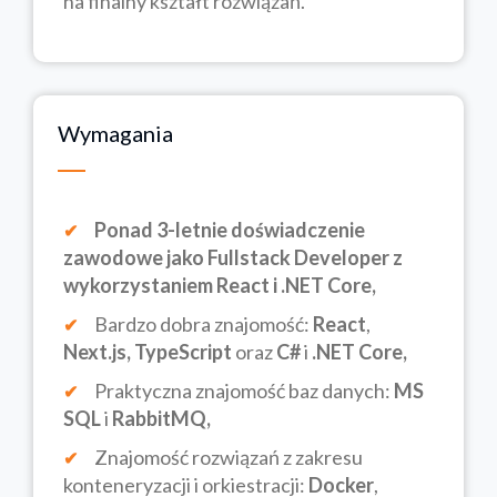
na finalny kształt rozwiązań.
Wymagania
Ponad 3-letnie doświadczenie
zawodowe jako Fullstack Developer z
wykorzystaniem React i .NET Core,
Bardzo dobra znajomość:
React
,
Next.js,
TypeScript
oraz
C#
i
.NET Core,
Praktyczna znajomość baz danych:
MS
SQL
i
RabbitMQ,
Znajomość rozwiązań z zakresu
konteneryzacji i orkiestracji:
Docker
,