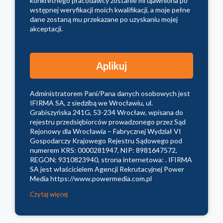
konkretnego pracodawcy zostanie mi ujawniona po
wstępnej weryfikacji moich kwalifikacji, a moje pełne
dane zostaną mu przekazane po uzyskaniu mojej
akceptacji.
Administratorem Pani/Pana danych osobowych jest
IFIRMA SA, z siedzibą we Wrocławiu, ul.
Grabiszyńska 241G, 53-234 Wrocław, wpisana do
rejestru przedsiębiorców prowadzonego przez Sąd
Rejonowy dla Wrocławia – Fabrycznej Wydział VI
Gospodarczy Krajowego Rejestru Sądowego pod
numerem KRS: 0000281947, NIP: 8981647572,
REGON: 9310823940, strona internetowa: . IFIRMA
SA jest właścicielem Agencji Rekrutacyjnej Power
Media https://www.powermedia.com.pl
Czytaj więcej