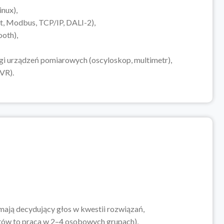
nux),
, Modbus, TCP/IP, DALI-2),
ooth),
ugi urządzeń pomiarowych (oscyloskop, multimetr),
VR).
mają decydujący głos w kwestii rozwiązań,
któw to praca w 2–4 osobowych grupach),