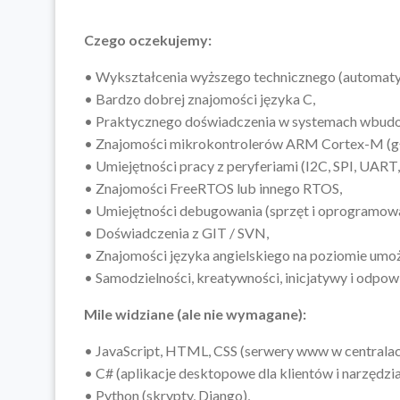
Czego oczekujemy:
• Wykształcenia wyższego technicznego (automatyka,
• Bardzo dobrej znajomości języka C,
• Praktycznego doświadczenia w systemach wbudo
• Znajomości mikrokontrolerów ARM Cortex-M (g
• Umiejętności pracy z peryferiami (I2C, SPI, UART
• Znajomości FreeRTOS lub innego RTOS,
• Umiejętności debugowania (sprzęt i oprogramowa
• Doświadczenia z GIT / SVN,
• Znajomości języka angielskiego na poziomie umożl
• Samodzielności, kreatywności, inicjatywy i odpow
Mile widziane (ale nie wymagane):
• JavaScript, HTML, CSS (serwery www w centralac
• C# (aplikacje desktopowe dla klientów i narzędzia 
• Python (skrypty, Django),