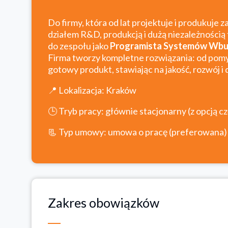
Do firmy, która od lat projektuje i produkuj
działem R&D, produkcją i dużą niezależnością
do zespołu jako
Programista Systemów Wbu
Firma tworzy kompletne rozwiązania: od pomys
gotowy produkt, stawiając na jakość, rozwój 
📍 Lokalizacja: Kraków
🕒 Tryb pracy: głównie stacjonarny (z opcją c
📃 Typ umowy: umowa o pracę (preferowana)
Zakres obowiązków