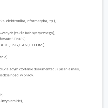
 elektronika, informatyka, itp.),
wanych (także hobbystycznego),
łównie STM32),
, ADC, USB, CAN, ETH itd.),
nie),
iwiającym czytanie dokumentacji i pisanie maili,
iedzialności w pracy.
h),
inżynierskie),