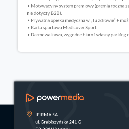
• Motywacyjny system premiowy (premia roczna zal
nie dotyczy B2B),
• Prywatna opieka medyczna w „Tu zdrowie” + możl
• Karta sportowa Medicover Sport,
• Darmowa kawa, wygodne biuro i własny parking 
IFIRMA SA
ul. Grabiszyńska 241 G
53-234 Wrocław