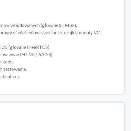
temów wbudowanych (głównie STM32),
oprawy oświetleniowe, zasilacze, czujki, moduły I/O,
TOS (głównie FreeRTOS),
rwerów www (HTML/JS/CSS),
 kodu,
h testowanie,
 działami.