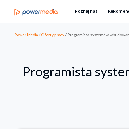
Poznaj nas
Rekomend
Power Media
/
Oferty pracy
/
Programista systemów wbudowan
Programista syst