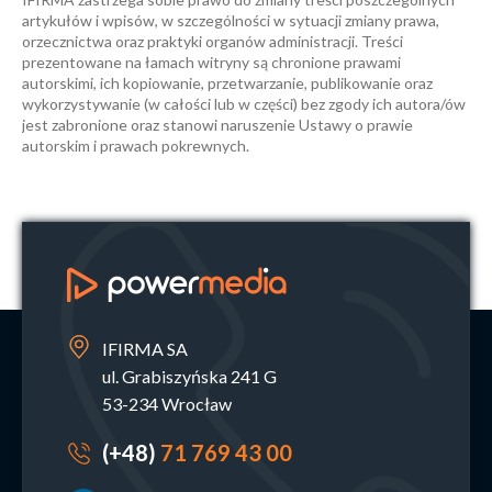
artykułów i wpisów, w szczególności w sytuacji zmiany prawa,
orzecznictwa oraz praktyki organów administracji. Treści
prezentowane na łamach witryny są chronione prawami
autorskimi, ich kopiowanie, przetwarzanie, publikowanie oraz
wykorzystywanie (w całości lub w części) bez zgody ich autora/ów
jest zabronione oraz stanowi naruszenie Ustawy o prawie
autorskim i prawach pokrewnych.
IFIRMA SA
ul. Grabiszyńska 241 G
53-234 Wrocław
(+48)
71 769 43 00