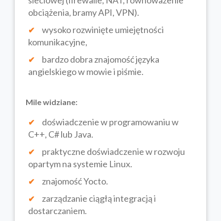
sieciowej (firewalle, NAT, równoważenie
obciążenia, bramy API, VPN).
wysoko rozwinięte umiejętności
komunikacyjne,
bardzo dobra znajomość języka
angielskiego w mowie i piśmie.
Mile widziane:
doświadczenie w programowaniu w
C++, C# lub Java.
praktyczne doświadczenie w rozwoju
opartym na systemie Linux.
znajomość Yocto.
zarządzanie ciągłą integracją i
dostarczaniem.