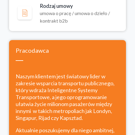
Rodzaj umowy
umowa o pracę / umowa o dzieło /
kontrakt b2b
Pracodawca
Naszym klientem jest światowy lider w
zakresie wsparcia transportu publicznego,
który wdraża Inteligentne Systemy
Transportowe, a jego oprogramowanie
ułatwia życie milionom pasażerów między
innymi w takich metropoliach jak Londyn,
Singapur, Rijad czy Kapsztad.
Aktualnie poszukujemy dla niego ambitnej,