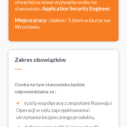
otwartej na nowe wyzwania osoby na
stanowisko:
Application Security Engineer.
Miejsce pracy :
zdalnie/ 1 dzień w biurze we
Wrocławiu
Zakres obowiązków
Osoba na tym stanowisku będzie
odpowiedzialna za :
ścisłą współpracę z zespołami Rozwoju i
Operacji w celu zaprojektowania i
utrzymania bezpiecznego produktu,