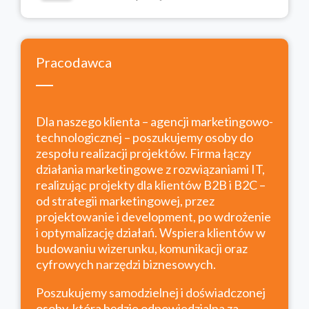
Pracodawca
Dla naszego klienta – agencji marketingowo-
technologicznej – poszukujemy osoby do
zespołu realizacji projektów. Firma łączy
działania marketingowe z rozwiązaniami IT,
realizując projekty dla klientów B2B i B2C –
od strategii marketingowej, przez
projektowanie i development, po wdrożenie
i optymalizację działań. Wspiera klientów w
budowaniu wizerunku, komunikacji oraz
cyfrowych narzędzi biznesowych.
Poszukujemy samodzielnej i doświadczonej
osoby, która będzie odpowiedzialna za