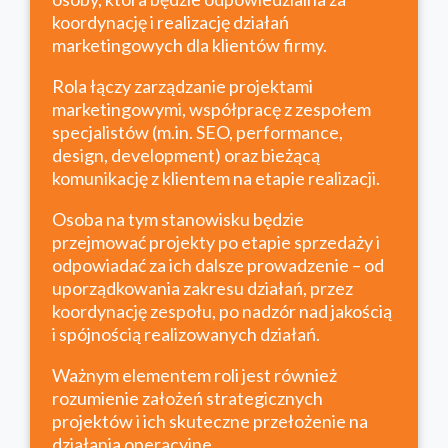
koordynację i realizację działań
marketingowych dla klientów firmy.
Rola łączy zarządzanie projektami
marketingowymi, współpracę z zespołem
specjalistów (m.in. SEO, performance,
design, development) oraz bieżącą
komunikację z klientem na etapie realizacji.
Osoba na tym stanowisku będzie
przejmować projekty po etapie sprzedaży i
odpowiadać za ich dalsze prowadzenie – od
uporządkowania zakresu działań, przez
koordynację zespołu, po nadzór nad jakością
i spójnością realizowanych działań.
Ważnym elementem roli jest również
rozumienie założeń strategicznych
projektów i ich skuteczne przełożenie na
działania operacyjne.