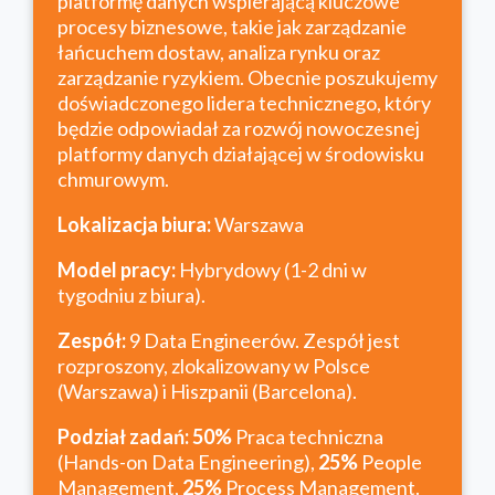
platformę danych wspierającą kluczowe
procesy biznesowe, takie jak zarządzanie
łańcuchem dostaw, analiza rynku oraz
zarządzanie ryzykiem. Obecnie poszukujemy
doświadczonego lidera technicznego, który
będzie odpowiadał za rozwój nowoczesnej
platformy danych działającej w środowisku
chmurowym.
Lokalizacja biura:
Warszawa
Model pracy:
Hybrydowy (1-2 dni w
tygodniu z biura).
Zespół:
9 Data Engineerów. Zespół jest
rozproszony, zlokalizowany w Polsce
(Warszawa) i Hiszpanii (Barcelona).
Podział zadań:
50%
Praca techniczna
(Hands-on Data Engineering),
25%
People
Management,
25%
Process Management.