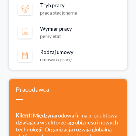
Tryb pracy
praca stacjonarna
Wymiar pracy
pełny etat
Rodzaj umowy
umowa o pracę
Pracodawca
Klient:
Międzynarodowa firma produktowa
działająca w sektorze agrobiznesu i nowych
technologii. Organizacja rozwija globalną