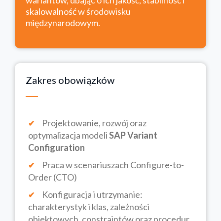
wariantów, dbając o ich jakość, stabilność i
skalowalność w środowisku
międzynarodowym.
Zakres obowiązków
Projektowanie, rozwój oraz
optymalizacja modeli
SAP Variant
Configuration
Praca w scenariuszach Configure-to-
Order (CTO)
Konfiguracja i utrzymanie:
charakterystyk i klas, zależności
obiektowych, constraintów oraz procedur