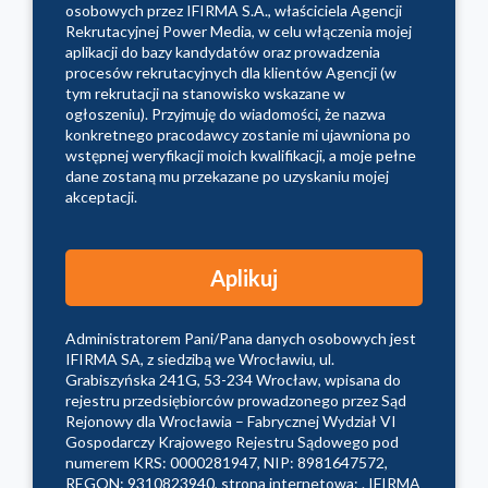
osobowych przez IFIRMA S.A., właściciela Agencji
Rekrutacyjnej Power Media, w celu włączenia mojej
aplikacji do bazy kandydatów oraz prowadzenia
procesów rekrutacyjnych dla klientów Agencji (w
tym rekrutacji na stanowisko wskazane w
ogłoszeniu). Przyjmuję do wiadomości, że nazwa
konkretnego pracodawcy zostanie mi ujawniona po
wstępnej weryfikacji moich kwalifikacji, a moje pełne
dane zostaną mu przekazane po uzyskaniu mojej
akceptacji.
Administratorem Pani/Pana danych osobowych jest
IFIRMA SA, z siedzibą we Wrocławiu, ul.
Grabiszyńska 241G, 53-234 Wrocław, wpisana do
rejestru przedsiębiorców prowadzonego przez Sąd
Rejonowy dla Wrocławia – Fabrycznej Wydział VI
Gospodarczy Krajowego Rejestru Sądowego pod
numerem KRS: 0000281947, NIP: 8981647572,
REGON: 9310823940, strona internetowa: . IFIRMA