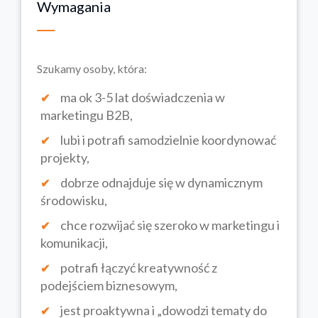
Wymagania
Szukamy osoby, która:
ma ok 3-5 lat doświadczenia w
marketingu B2B,
lubi i potrafi samodzielnie koordynować
projekty,
dobrze odnajduje się w dynamicznym
środowisku,
chce rozwijać się szeroko w marketingu i
komunikacji,
potrafi łączyć kreatywność z
podejściem biznesowym,
jest proaktywna i „dowodzi tematy do