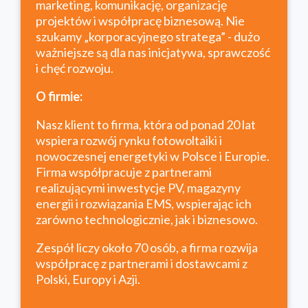
marketing, komunikację, organizację
projektów i współpracę biznesową. Nie
szukamy „korporacyjnego stratega” - dużo
ważniejsze są dla nas inicjatywa, sprawczość
i chęć rozwoju.
O firmie:
Nasz klient to firma, która od ponad 20 lat
wspiera rozwój rynku fotowoltaiki i
nowoczesnej energetyki w Polsce i Europie.
Firma współpracuje z partnerami
realizującymi inwestycje PV, magazyny
energii i rozwiązania EMS, wspierając ich
zarówno technologicznie, jak i biznesowo.
Zespół liczy około 70 osób, a firma rozwija
współpracę z partnerami i dostawcami z
Polski, Europy i Azji.