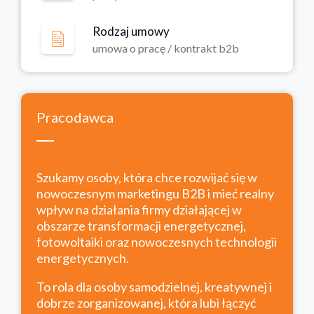
Rodzaj umowy
umowa o pracę / kontrakt b2b
Pracodawca
Szukamy osoby, która chce rozwijać się w
nowoczesnym marketingu B2B i mieć realny
wpływ na działania firmy działającej w
obszarze transformacji energetycznej,
fotowoltaiki oraz nowoczesnych technologii
energetycznych.
To rola dla osoby samodzielnej, kreatywnej i
dobrze zorganizowanej, która lubi łączyć